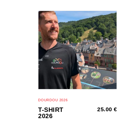
This
SELECT
product
OPTIONS
has
multiple
variants.
The
options
may
DOURDOU 2026
be
T-SHIRT
25.00
€
2026
chosen
on
the