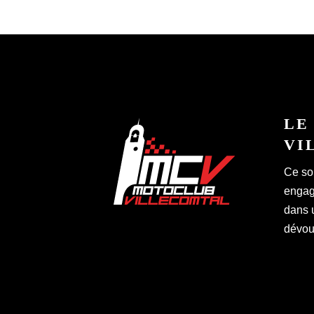
product
page
LE
VI
Ce so
engagé
dans 
dévoué