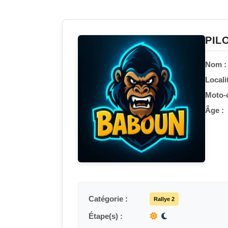
PIL
Nom :
Localit
Moto-c
Âge :
Catégorie :
Rallye 2
Étape(s) :