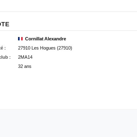
OTE
Cornillat Alexandre
é :
27910 Les Hogues (27910)
lub :
2MA14
32 ans