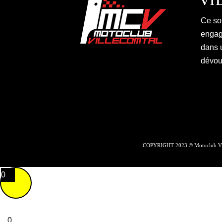
VI
Ce so
engagé
dans 
dévoué
COPYRIGHT 2023 © Motoclub Vil
0
0