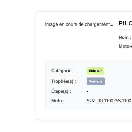
PIL
Image en cours de chargement...
Nom :
Moto-c
Catégorie :
Side-car
Trophée(s) :
Vétérans
Étape(s) :
-
Moto :
SUZUKI 1100 GS 1100