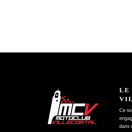
LE
VI
Ce so
engagé
dans 