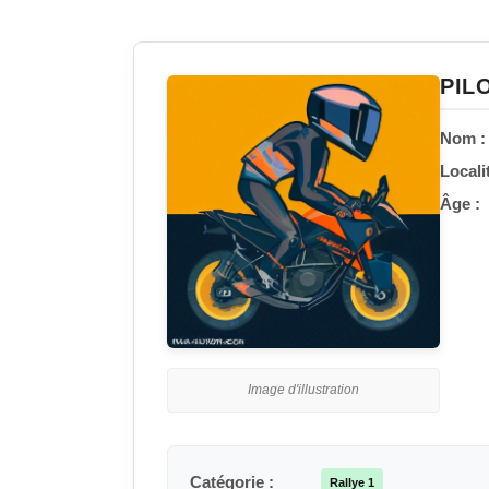
PIL
Nom :
Localit
Âge :
Image d'illustration
Catégorie :
Rallye 1