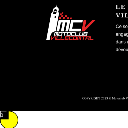
LE
VI
Ce so
engagé
dans 
dévoué
COPYRIGHT 2023 © Motoclub Vil
0