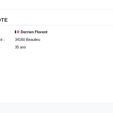
OTE
Derrien Florent
é :
34160 Beaulieu
35 ans