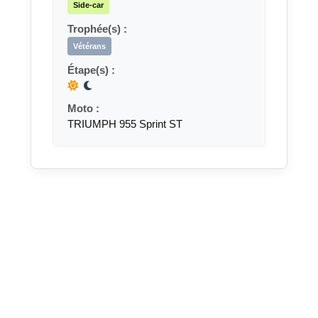
Side-car
Trophée(s) :
Vétérans
Étape(s) :
Moto :
TRIUMPH 955 Sprint ST