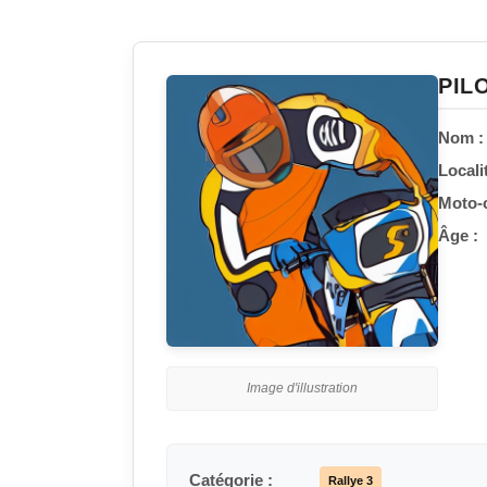
PIL
Nom :
Localit
Moto-c
Âge :
Image d'illustration
Catégorie :
Rallye 3