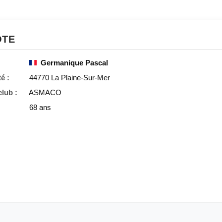
OTE
Germanique Pascal
é :
44770 La Plaine-Sur-Mer
lub :
ASMACO
68 ans