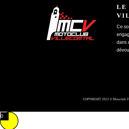
LE
VI
Ce so
engagé
dans 
dévoué
COPYRIGHT 2023 © Motoclub Vil
0