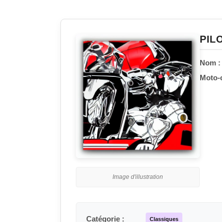
PIL
Nom :
Moto-c
Image d'illustration
Catégorie :
Classiques