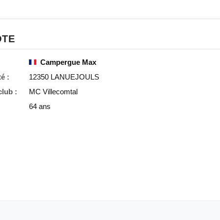
OTE
Campergue Max
é :
12350 LANUEJOULS
lub :
MC Villecomtal
64 ans