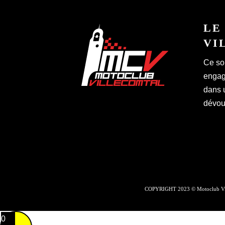
LE
VI
Ce so
engagé
dans 
dévoué
COPYRIGHT 2023 © Motoclub Vil
0