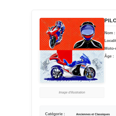
PIL
Nom :
Localit
Moto-c
Âge :
Image d'illustration
Catégorie :
Anciennes et Classiques