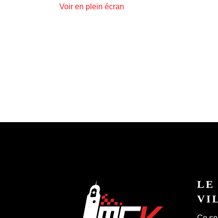
Voir en plein écran
LE
VI
Ce so